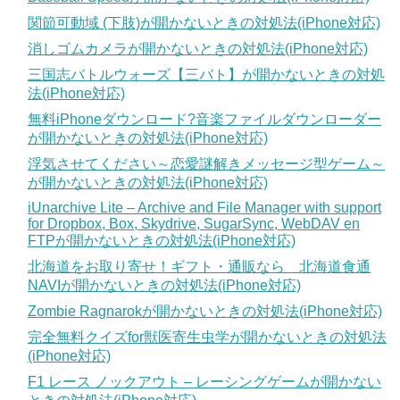
関節可動域 (下肢)が開かないときの対処法(iPhone対応)
消しゴムカメラが開かないときの対処法(iPhone対応)
三国志バトルウォーズ【三バト】が開かないときの対処
法(iPhone対応)
無料iPhoneダウンロード?音楽ファイルダウンローダー
が開かないときの対処法(iPhone対応)
浮気させてください～恋愛謎解きメッセージ型ゲーム～
が開かないときの対処法(iPhone対応)
iUnarchive Lite – Archive and File Manager with support
for Dropbox, Box, Skydrive, SugarSync, WebDAV en
FTPが開かないときの対処法(iPhone対応)
北海道をお取り寄せ！ギフト・通販なら 北海道食通
NAVIが開かないときの対処法(iPhone対応)
Zombie Ragnarokが開かないときの対処法(iPhone対応)
完全無料クイズfor獣医寄生虫学が開かないときの対処法
(iPhone対応)
F1 レース ノックアウト – レーシングゲームが開かない