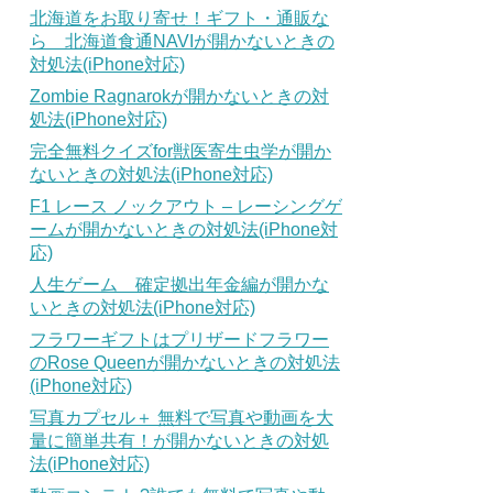
北海道をお取り寄せ！ギフト・通販な
ら 北海道食通NAVIが開かないときの
対処法(iPhone対応)
Zombie Ragnarokが開かないときの対
処法(iPhone対応)
完全無料クイズfor獣医寄生虫学が開か
ないときの対処法(iPhone対応)
F1 レース ノックアウト – レーシングゲ
ームが開かないときの対処法(iPhone対
応)
人生ゲーム 確定拠出年金編が開かな
いときの対処法(iPhone対応)
フラワーギフトはプリザードフラワー
のRose Queenが開かないときの対処法
(iPhone対応)
写真カプセル＋ 無料で写真や動画を大
量に簡単共有！が開かないときの対処
法(iPhone対応)