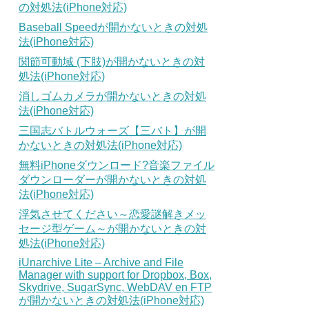
の対処法(iPhone対応)
Baseball Speedが開かないときの対処
法(iPhone対応)
関節可動域 (下肢)が開かないときの対
処法(iPhone対応)
消しゴムカメラが開かないときの対処
法(iPhone対応)
三国志バトルウォーズ【三バト】が開
かないときの対処法(iPhone対応)
無料iPhoneダウンロード?音楽ファイル
ダウンローダーが開かないときの対処
法(iPhone対応)
浮気させてください～恋愛謎解きメッ
セージ型ゲーム～が開かないときの対
処法(iPhone対応)
iUnarchive Lite – Archive and File
Manager with support for Dropbox, Box,
Skydrive, SugarSync, WebDAV en FTP
が開かないときの対処法(iPhone対応)