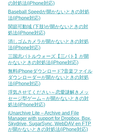
の対処法(iPhone対応)
Baseball Speedが開かないときの対処
法(iPhone対応)
関節可動域 (下肢)が開かないときの対
処法(iPhone対応)
消しゴムカメラが開かないときの対処
法(iPhone対応)
三国志バトルウォーズ【三バト】が開
かないときの対処法(iPhone対応)
無料iPhoneダウンロード?音楽ファイル
ダウンローダーが開かないときの対処
法(iPhone対応)
浮気させてください～恋愛謎解きメッ
セージ型ゲーム～が開かないときの対
処法(iPhone対応)
iUnarchive Lite – Archive and File
Manager with support for Dropbox, Box,
Skydrive, SugarSync, WebDAV en FTP
が開かないときの対処法(iPhone対応)