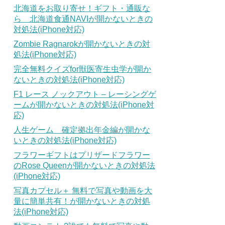
北海道をお取り寄せ！ギフト・通販な
ら 北海道食通NAVIが開かないときの
対処法(iPhone対応)
Zombie Ragnarokが開かないときの対
処法(iPhone対応)
完全無料クイズfor獣医寄生虫学が開か
ないときの対処法(iPhone対応)
F1 レース ノックアウト – レーシングゲ
ームが開かないときの対処法(iPhone対
応)
人生ゲーム 確定拠出年金編が開かな
いときの対処法(iPhone対応)
フラワーギフトはプリザードフラワー
のRose Queenが開かないときの対処法
(iPhone対応)
写真カプセル＋ 無料で写真や動画を大
量に簡単共有！が開かないときの対処
法(iPhone対応)