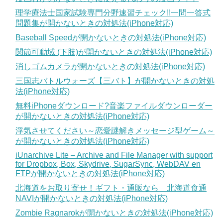
理学療法士国家試験専門分野速習チェック!!一問一答式
問題集が開かないときの対処法(iPhone対応)
Baseball Speedが開かないときの対処法(iPhone対応)
関節可動域 (下肢)が開かないときの対処法(iPhone対応)
消しゴムカメラが開かないときの対処法(iPhone対応)
三国志バトルウォーズ【三バト】が開かないときの対処
法(iPhone対応)
無料iPhoneダウンロード?音楽ファイルダウンローダー
が開かないときの対処法(iPhone対応)
浮気させてください～恋愛謎解きメッセージ型ゲーム～
が開かないときの対処法(iPhone対応)
iUnarchive Lite – Archive and File Manager with support
for Dropbox, Box, Skydrive, SugarSync, WebDAV en
FTPが開かないときの対処法(iPhone対応)
北海道をお取り寄せ！ギフト・通販なら 北海道食通
NAVIが開かないときの対処法(iPhone対応)
Zombie Ragnarokが開かないときの対処法(iPhone対応)