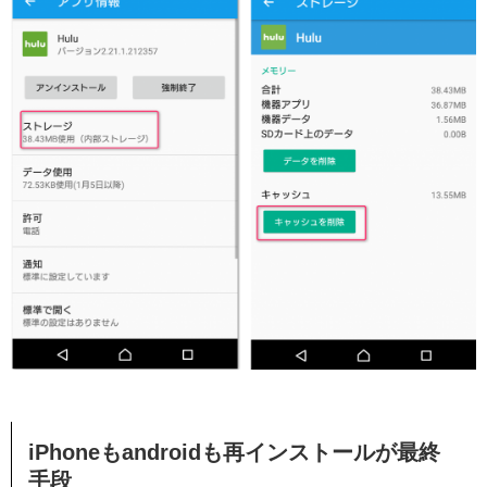
iPhoneもandroidも再インストールが最終
手段