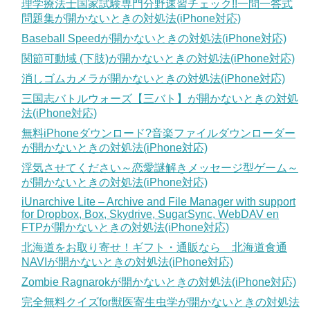
理学療法士国家試験専門分野速習チェック!!一問一答式
問題集が開かないときの対処法(iPhone対応)
Baseball Speedが開かないときの対処法(iPhone対応)
関節可動域 (下肢)が開かないときの対処法(iPhone対応)
消しゴムカメラが開かないときの対処法(iPhone対応)
三国志バトルウォーズ【三バト】が開かないときの対処
法(iPhone対応)
無料iPhoneダウンロード?音楽ファイルダウンローダー
が開かないときの対処法(iPhone対応)
浮気させてください～恋愛謎解きメッセージ型ゲーム～
が開かないときの対処法(iPhone対応)
iUnarchive Lite – Archive and File Manager with support
for Dropbox, Box, Skydrive, SugarSync, WebDAV en
FTPが開かないときの対処法(iPhone対応)
北海道をお取り寄せ！ギフト・通販なら 北海道食通
NAVIが開かないときの対処法(iPhone対応)
Zombie Ragnarokが開かないときの対処法(iPhone対応)
完全無料クイズfor獣医寄生虫学が開かないときの対処法