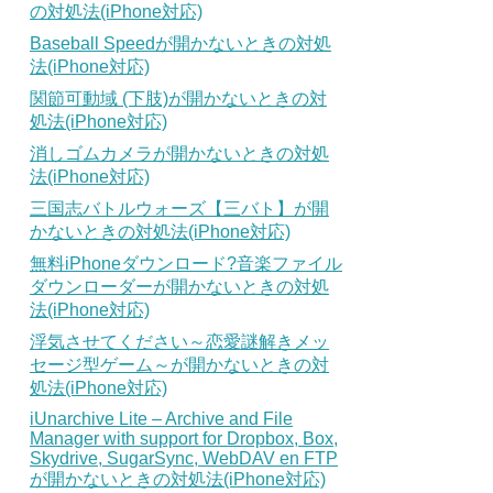
の対処法(iPhone対応)
Baseball Speedが開かないときの対処
法(iPhone対応)
関節可動域 (下肢)が開かないときの対
処法(iPhone対応)
消しゴムカメラが開かないときの対処
法(iPhone対応)
三国志バトルウォーズ【三バト】が開
かないときの対処法(iPhone対応)
無料iPhoneダウンロード?音楽ファイル
ダウンローダーが開かないときの対処
法(iPhone対応)
浮気させてください～恋愛謎解きメッ
セージ型ゲーム～が開かないときの対
処法(iPhone対応)
iUnarchive Lite – Archive and File
Manager with support for Dropbox, Box,
Skydrive, SugarSync, WebDAV en FTP
が開かないときの対処法(iPhone対応)