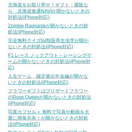
北海道をお取り寄せ！ギフト・通販な
ら 北海道食通NAVIが開かないときの
対処法(iPhone対応)
Zombie Ragnarokが開かないときの対
処法(iPhone対応)
完全無料クイズfor獣医寄生虫学が開か
ないときの対処法(iPhone対応)
F1 レース ノックアウト – レーシングゲ
ームが開かないときの対処法(iPhone対
応)
人生ゲーム 確定拠出年金編が開かな
いときの対処法(iPhone対応)
フラワーギフトはプリザードフラワー
のRose Queenが開かないときの対処法
(iPhone対応)
写真カプセル＋ 無料で写真や動画を大
量に簡単共有！が開かないときの対処
法(iPhone対応)