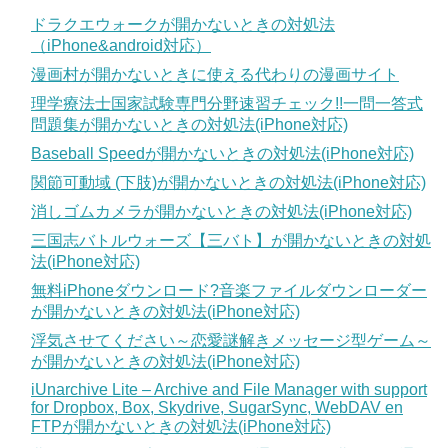
ドラクエウォークが開かないときの対処法
（iPhone&android対応）
漫画村が開かないときに使える代わりの漫画サイト
理学療法士国家試験専門分野速習チェック!!一問一答式
問題集が開かないときの対処法(iPhone対応)
Baseball Speedが開かないときの対処法(iPhone対応)
関節可動域 (下肢)が開かないときの対処法(iPhone対応)
消しゴムカメラが開かないときの対処法(iPhone対応)
三国志バトルウォーズ【三バト】が開かないときの対処
法(iPhone対応)
無料iPhoneダウンロード?音楽ファイルダウンローダー
が開かないときの対処法(iPhone対応)
浮気させてください～恋愛謎解きメッセージ型ゲーム～
が開かないときの対処法(iPhone対応)
iUnarchive Lite – Archive and File Manager with support
for Dropbox, Box, Skydrive, SugarSync, WebDAV en
FTPが開かないときの対処法(iPhone対応)