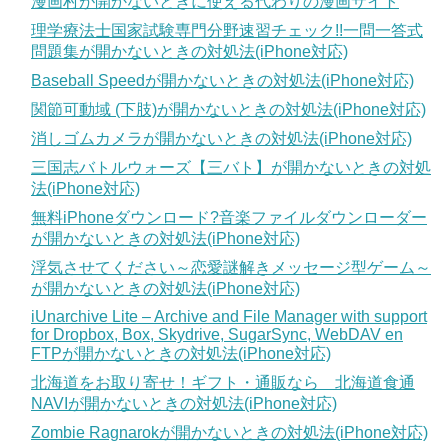
漫画村が開かないときに使える代わりの漫画サイト
理学療法士国家試験専門分野速習チェック!!一問一答式
問題集が開かないときの対処法(iPhone対応)
Baseball Speedが開かないときの対処法(iPhone対応)
関節可動域 (下肢)が開かないときの対処法(iPhone対応)
消しゴムカメラが開かないときの対処法(iPhone対応)
三国志バトルウォーズ【三バト】が開かないときの対処
法(iPhone対応)
無料iPhoneダウンロード?音楽ファイルダウンローダー
が開かないときの対処法(iPhone対応)
浮気させてください～恋愛謎解きメッセージ型ゲーム～
が開かないときの対処法(iPhone対応)
iUnarchive Lite – Archive and File Manager with support
for Dropbox, Box, Skydrive, SugarSync, WebDAV en
FTPが開かないときの対処法(iPhone対応)
北海道をお取り寄せ！ギフト・通販なら 北海道食通
NAVIが開かないときの対処法(iPhone対応)
Zombie Ragnarokが開かないときの対処法(iPhone対応)