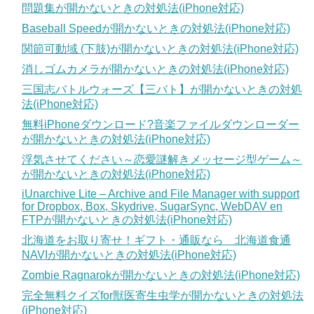
問題集が開かないときの対処法(iPhone対応)
Baseball Speedが開かないときの対処法(iPhone対応)
関節可動域 (下肢)が開かないときの対処法(iPhone対応)
消しゴムカメラが開かないときの対処法(iPhone対応)
三国志バトルウォーズ【三バト】が開かないときの対処
法(iPhone対応)
無料iPhoneダウンロード?音楽ファイルダウンローダー
が開かないときの対処法(iPhone対応)
浮気させてください～恋愛謎解きメッセージ型ゲーム～
が開かないときの対処法(iPhone対応)
iUnarchive Lite – Archive and File Manager with support
for Dropbox, Box, Skydrive, SugarSync, WebDAV en
FTPが開かないときの対処法(iPhone対応)
北海道をお取り寄せ！ギフト・通販なら 北海道食通
NAVIが開かないときの対処法(iPhone対応)
Zombie Ragnarokが開かないときの対処法(iPhone対応)
完全無料クイズfor獣医寄生虫学が開かないときの対処法
(iPhone対応)