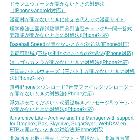
ドラクエウォークが開かないときの対処法
（iPhone&android対応）
漫画村が開かないときに使える代わりの漫画サイト
理学療法士国家試験専門分野速習チェック!!一問一答式
問題集が開かないときの対処法(iPhone対応)
Baseball Speedが開かないときの対処法(iPhone対応)
関節可動域 (下肢)が開かないときの対処法(iPhone対応)
消しゴムカメラが開かないときの対処法(iPhone対応)
三国志バトルウォーズ【三バト】が開かないときの対処
法(iPhone対応)
無料iPhoneダウンロード?音楽ファイルダウンローダー
が開かないときの対処法(iPhone対応)
浮気させてください～恋愛謎解きメッセージ型ゲーム～
が開かないときの対処法(iPhone対応)
iUnarchive Lite – Archive and File Manager with support
for Dropbox, Box, Skydrive, SugarSync, WebDAV en
FTPが開かないときの対処法(iPhone対応)
北海道をお取り寄せ！ギフト・通販なら 北海道食通