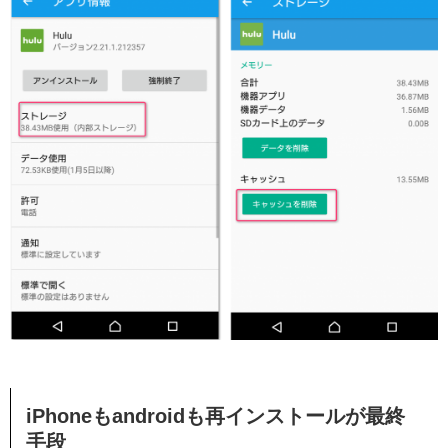
iPhoneもandroidも再インストールが最終
手段