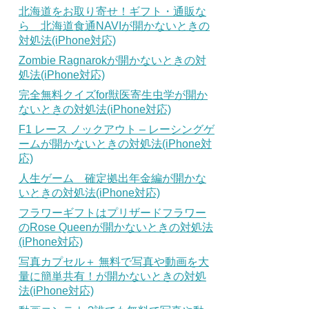
北海道をお取り寄せ！ギフト・通販な
ら 北海道食通NAVIが開かないときの
対処法(iPhone対応)
Zombie Ragnarokが開かないときの対
処法(iPhone対応)
完全無料クイズfor獣医寄生虫学が開か
ないときの対処法(iPhone対応)
F1 レース ノックアウト – レーシングゲ
ームが開かないときの対処法(iPhone対
応)
人生ゲーム 確定拠出年金編が開かな
いときの対処法(iPhone対応)
フラワーギフトはプリザードフラワー
のRose Queenが開かないときの対処法
(iPhone対応)
写真カプセル＋ 無料で写真や動画を大
量に簡単共有！が開かないときの対処
法(iPhone対応)