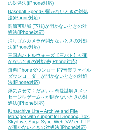
の対処法(iPhone対応)
Baseball Speedが開かないときの対処
法(iPhone対応)
関節可動域 (下肢)が開かないときの対
処法(iPhone対応)
消しゴムカメラが開かないときの対処
法(iPhone対応)
三国志バトルウォーズ【三バト】が開
かないときの対処法(iPhone対応)
無料iPhoneダウンロード?音楽ファイル
ダウンローダーが開かないときの対処
法(iPhone対応)
浮気させてください～恋愛謎解きメッ
セージ型ゲーム～が開かないときの対
処法(iPhone対応)
iUnarchive Lite – Archive and File
Manager with support for Dropbox, Box,
Skydrive, SugarSync, WebDAV en FTP
が開かないときの対処法(iPhone対応)