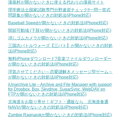
漫画村が開かないときに使える代わりの漫画サイト
理学療法士国家試験専門分野速習チェック!!一問一答式
問題集が開かないときの対処法(iPhone対応)
Baseball Speedが開かないときの対処法(iPhone対応)
関節可動域 (下肢)が開かないときの対処法(iPhone対応)
消しゴムカメラが開かないときの対処法(iPhone対応)
三国志バトルウォーズ【三バト】が開かないときの対処
法(iPhone対応)
無料iPhoneダウンロード?音楽ファイルダウンローダー
が開かないときの対処法(iPhone対応)
浮気させてください～恋愛謎解きメッセージ型ゲーム～
が開かないときの対処法(iPhone対応)
iUnarchive Lite – Archive and File Manager with support
for Dropbox, Box, Skydrive, SugarSync, WebDAV en
FTPが開かないときの対処法(iPhone対応)
北海道をお取り寄せ！ギフト・通販なら 北海道食通
NAVIが開かないときの対処法(iPhone対応)
Zombie Ragnarokが開かないときの対処法(iPhone対応)