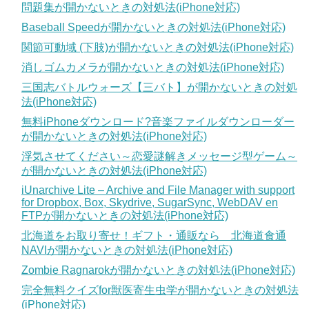
問題集が開かないときの対処法(iPhone対応)
Baseball Speedが開かないときの対処法(iPhone対応)
関節可動域 (下肢)が開かないときの対処法(iPhone対応)
消しゴムカメラが開かないときの対処法(iPhone対応)
三国志バトルウォーズ【三バト】が開かないときの対処
法(iPhone対応)
無料iPhoneダウンロード?音楽ファイルダウンローダー
が開かないときの対処法(iPhone対応)
浮気させてください～恋愛謎解きメッセージ型ゲーム～
が開かないときの対処法(iPhone対応)
iUnarchive Lite – Archive and File Manager with support
for Dropbox, Box, Skydrive, SugarSync, WebDAV en
FTPが開かないときの対処法(iPhone対応)
北海道をお取り寄せ！ギフト・通販なら 北海道食通
NAVIが開かないときの対処法(iPhone対応)
Zombie Ragnarokが開かないときの対処法(iPhone対応)
完全無料クイズfor獣医寄生虫学が開かないときの対処法
(iPhone対応)