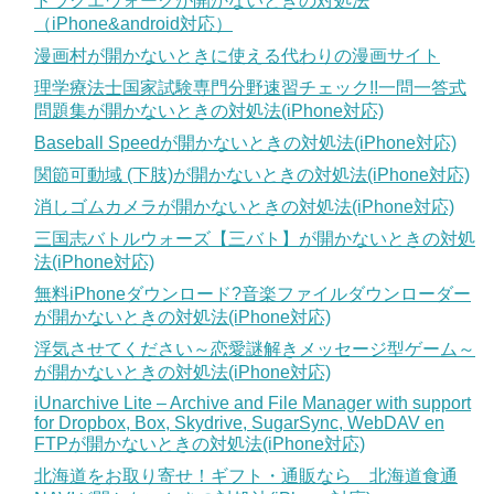
ドラクエウォークが開かないときの対処法
（iPhone&android対応）
漫画村が開かないときに使える代わりの漫画サイト
理学療法士国家試験専門分野速習チェック!!一問一答式
問題集が開かないときの対処法(iPhone対応)
Baseball Speedが開かないときの対処法(iPhone対応)
関節可動域 (下肢)が開かないときの対処法(iPhone対応)
消しゴムカメラが開かないときの対処法(iPhone対応)
三国志バトルウォーズ【三バト】が開かないときの対処
法(iPhone対応)
無料iPhoneダウンロード?音楽ファイルダウンローダー
が開かないときの対処法(iPhone対応)
浮気させてください～恋愛謎解きメッセージ型ゲーム～
が開かないときの対処法(iPhone対応)
iUnarchive Lite – Archive and File Manager with support
for Dropbox, Box, Skydrive, SugarSync, WebDAV en
FTPが開かないときの対処法(iPhone対応)
北海道をお取り寄せ！ギフト・通販なら 北海道食通