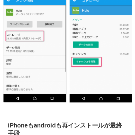
iPhoneもandroidも再インストールが最終
手段