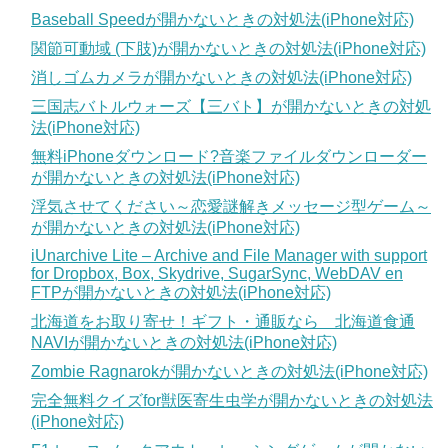
Baseball Speedが開かないときの対処法(iPhone対応)
関節可動域 (下肢)が開かないときの対処法(iPhone対応)
消しゴムカメラが開かないときの対処法(iPhone対応)
三国志バトルウォーズ【三バト】が開かないときの対処
法(iPhone対応)
無料iPhoneダウンロード?音楽ファイルダウンローダー
が開かないときの対処法(iPhone対応)
浮気させてください～恋愛謎解きメッセージ型ゲーム～
が開かないときの対処法(iPhone対応)
iUnarchive Lite – Archive and File Manager with support
for Dropbox, Box, Skydrive, SugarSync, WebDAV en
FTPが開かないときの対処法(iPhone対応)
北海道をお取り寄せ！ギフト・通販なら 北海道食通
NAVIが開かないときの対処法(iPhone対応)
Zombie Ragnarokが開かないときの対処法(iPhone対応)
完全無料クイズfor獣医寄生虫学が開かないときの対処法
(iPhone対応)