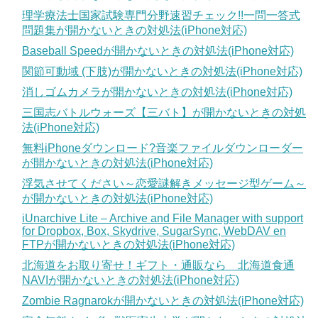
理学療法士国家試験専門分野速習チェック!!一問一答式
問題集が開かないときの対処法(iPhone対応)
Baseball Speedが開かないときの対処法(iPhone対応)
関節可動域 (下肢)が開かないときの対処法(iPhone対応)
消しゴムカメラが開かないときの対処法(iPhone対応)
三国志バトルウォーズ【三バト】が開かないときの対処
法(iPhone対応)
無料iPhoneダウンロード?音楽ファイルダウンローダー
が開かないときの対処法(iPhone対応)
浮気させてください～恋愛謎解きメッセージ型ゲーム～
が開かないときの対処法(iPhone対応)
iUnarchive Lite – Archive and File Manager with support
for Dropbox, Box, Skydrive, SugarSync, WebDAV en
FTPが開かないときの対処法(iPhone対応)
北海道をお取り寄せ！ギフト・通販なら 北海道食通
NAVIが開かないときの対処法(iPhone対応)
Zombie Ragnarokが開かないときの対処法(iPhone対応)