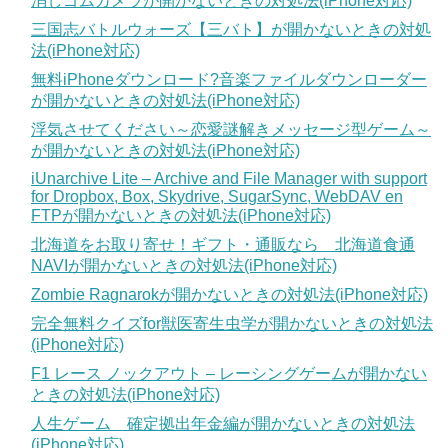
消しゴムカメラが開かないときの対処法(iPhone対応)
三国志バトルウォーズ【三バト】が開かないときの対処
法(iPhone対応)
無料iPhoneダウンロード?音楽ファイルダウンローダー
が開かないときの対処法(iPhone対応)
浮気させてください～恋愛謎解きメッセージ型ゲーム～
が開かないときの対処法(iPhone対応)
iUnarchive Lite – Archive and File Manager with support
for Dropbox, Box, Skydrive, SugarSync, WebDAV en
FTPが開かないときの対処法(iPhone対応)
北海道をお取り寄せ！ギフト・通販なら 北海道食通
NAVIが開かないときの対処法(iPhone対応)
Zombie Ragnarokが開かないときの対処法(iPhone対応)
完全無料クイズfor獣医寄生虫学が開かないときの対処法
(iPhone対応)
F1 レース ノックアウト – レーシングゲームが開かない
ときの対処法(iPhone対応)
人生ゲーム 確定拠出年金編が開かないときの対処法
(iPhone対応)