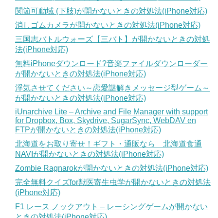
関節可動域 (下肢)が開かないときの対処法(iPhone対応)
消しゴムカメラが開かないときの対処法(iPhone対応)
三国志バトルウォーズ【三バト】が開かないときの対処
法(iPhone対応)
無料iPhoneダウンロード?音楽ファイルダウンローダー
が開かないときの対処法(iPhone対応)
浮気させてください～恋愛謎解きメッセージ型ゲーム～
が開かないときの対処法(iPhone対応)
iUnarchive Lite – Archive and File Manager with support
for Dropbox, Box, Skydrive, SugarSync, WebDAV en
FTPが開かないときの対処法(iPhone対応)
北海道をお取り寄せ！ギフト・通販なら 北海道食通
NAVIが開かないときの対処法(iPhone対応)
Zombie Ragnarokが開かないときの対処法(iPhone対応)
完全無料クイズfor獣医寄生虫学が開かないときの対処法
(iPhone対応)
F1 レース ノックアウト – レーシングゲームが開かない
ときの対処法(iPhone対応)