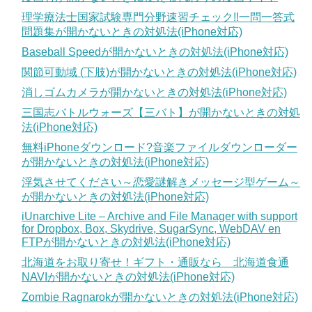
理学療法士国家試験専門分野速習チェック!!一問一答式
問題集が開かないときの対処法(iPhone対応)
Baseball Speedが開かないときの対処法(iPhone対応)
関節可動域 (下肢)が開かないときの対処法(iPhone対応)
消しゴムカメラが開かないときの対処法(iPhone対応)
三国志バトルウォーズ【三バト】が開かないときの対処
法(iPhone対応)
無料iPhoneダウンロード?音楽ファイルダウンローダー
が開かないときの対処法(iPhone対応)
浮気させてください～恋愛謎解きメッセージ型ゲーム～
が開かないときの対処法(iPhone対応)
iUnarchive Lite – Archive and File Manager with support
for Dropbox, Box, Skydrive, SugarSync, WebDAV en
FTPが開かないときの対処法(iPhone対応)
北海道をお取り寄せ！ギフト・通販なら 北海道食通
NAVIが開かないときの対処法(iPhone対応)
Zombie Ragnarokが開かないときの対処法(iPhone対応)