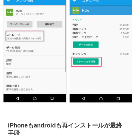
iPhoneもandroidも再インストールが最終
手段