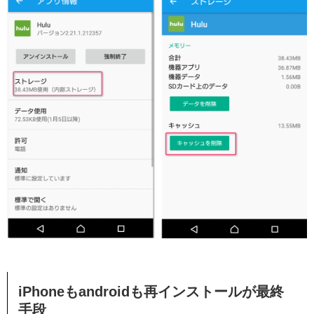
iPhoneもandroidも再インストールが最終
手段