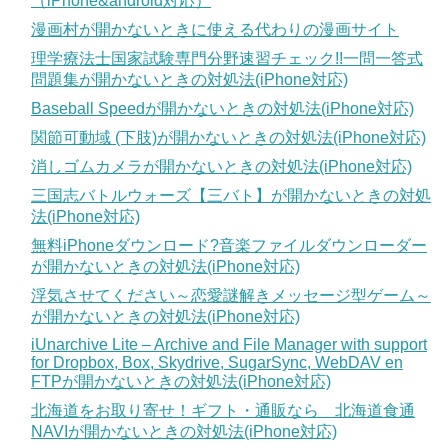
（iPhone&android対応）
漫画村が開かないときに使える代わりの漫画サイト
理学療法士国家試験専門分野速習チェック!!一問一答式
問題集が開かないときの対処法(iPhone対応)
Baseball Speedが開かないときの対処法(iPhone対応)
関節可動域 (下肢)が開かないときの対処法(iPhone対応)
消しゴムカメラが開かないときの対処法(iPhone対応)
三国志バトルウォーズ【三バト】が開かないときの対処
法(iPhone対応)
無料iPhoneダウンロード?音楽ファイルダウンローダー
が開かないときの対処法(iPhone対応)
浮気させてください～恋愛謎解きメッセージ型ゲーム～
が開かないときの対処法(iPhone対応)
iUnarchive Lite – Archive and File Manager with support
for Dropbox, Box, Skydrive, SugarSync, WebDAV en
FTPが開かないときの対処法(iPhone対応)
北海道をお取り寄せ！ギフト・通販なら 北海道食通
NAVIが開かないときの対処法(iPhone対応)