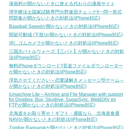
漫画村が開かないときに使える代わりの漫画サイト
理学療法士国家試験専門分野速習チェック!!一問一答式
問題集が開かないときの対処法(iPhone対応)
Baseball Speedが開かないときの対処法(iPhone対応)
関節可動域 (下肢)が開かないときの対処法(iPhone対応)
消しゴムカメラが開かないときの対処法(iPhone対応)
三国志バトルウォーズ【三バト】が開かないときの対処
法(iPhone対応)
無料iPhoneダウンロード?音楽ファイルダウンローダー
が開かないときの対処法(iPhone対応)
浮気させてください～恋愛謎解きメッセージ型ゲーム～
が開かないときの対処法(iPhone対応)
iUnarchive Lite – Archive and File Manager with support
for Dropbox, Box, Skydrive, SugarSync, WebDAV en
FTPが開かないときの対処法(iPhone対応)
北海道をお取り寄せ！ギフト・通販なら 北海道食通
NAVIが開かないときの対処法(iPhone対応)
Zombie Ragnarokが開かないときの対処法(iPhone対応)