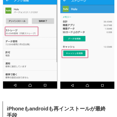
iPhoneもandroidも再インストールが最終
手段