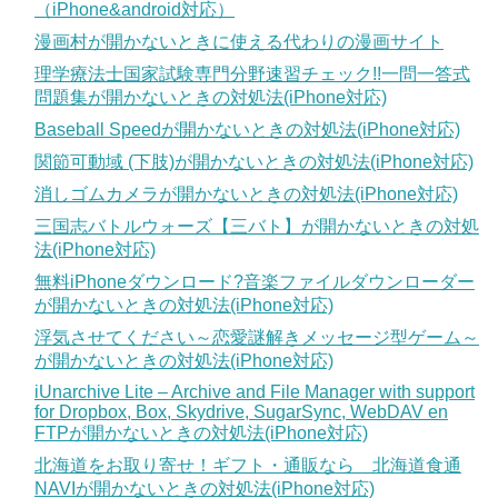
（iPhone&android対応）
漫画村が開かないときに使える代わりの漫画サイト
理学療法士国家試験専門分野速習チェック!!一問一答式
問題集が開かないときの対処法(iPhone対応)
Baseball Speedが開かないときの対処法(iPhone対応)
関節可動域 (下肢)が開かないときの対処法(iPhone対応)
消しゴムカメラが開かないときの対処法(iPhone対応)
三国志バトルウォーズ【三バト】が開かないときの対処
法(iPhone対応)
無料iPhoneダウンロード?音楽ファイルダウンローダー
が開かないときの対処法(iPhone対応)
浮気させてください～恋愛謎解きメッセージ型ゲーム～
が開かないときの対処法(iPhone対応)
iUnarchive Lite – Archive and File Manager with support
for Dropbox, Box, Skydrive, SugarSync, WebDAV en
FTPが開かないときの対処法(iPhone対応)
北海道をお取り寄せ！ギフト・通販なら 北海道食通
NAVIが開かないときの対処法(iPhone対応)