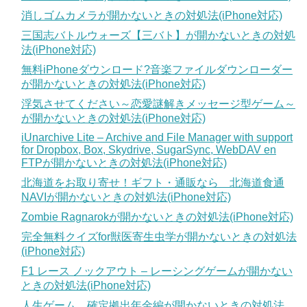
消しゴムカメラが開かないときの対処法(iPhone対応)
三国志バトルウォーズ【三バト】が開かないときの対処
法(iPhone対応)
無料iPhoneダウンロード?音楽ファイルダウンローダー
が開かないときの対処法(iPhone対応)
浮気させてください～恋愛謎解きメッセージ型ゲーム～
が開かないときの対処法(iPhone対応)
iUnarchive Lite – Archive and File Manager with support
for Dropbox, Box, Skydrive, SugarSync, WebDAV en
FTPが開かないときの対処法(iPhone対応)
北海道をお取り寄せ！ギフト・通販なら 北海道食通
NAVIが開かないときの対処法(iPhone対応)
Zombie Ragnarokが開かないときの対処法(iPhone対応)
完全無料クイズfor獣医寄生虫学が開かないときの対処法
(iPhone対応)
F1 レース ノックアウト – レーシングゲームが開かない
ときの対処法(iPhone対応)
人生ゲーム 確定拠出年金編が開かないときの対処法