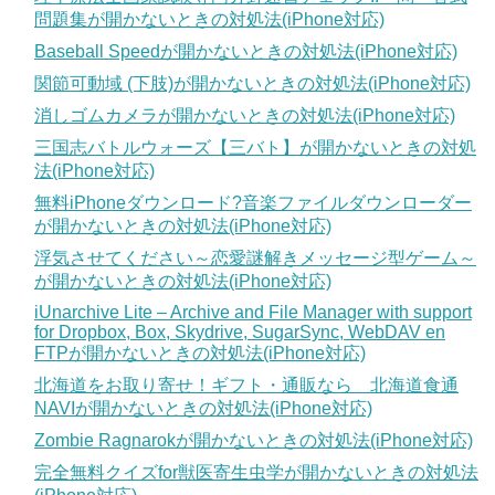
問題集が開かないときの対処法(iPhone対応)
Baseball Speedが開かないときの対処法(iPhone対応)
関節可動域 (下肢)が開かないときの対処法(iPhone対応)
消しゴムカメラが開かないときの対処法(iPhone対応)
三国志バトルウォーズ【三バト】が開かないときの対処
法(iPhone対応)
無料iPhoneダウンロード?音楽ファイルダウンローダー
が開かないときの対処法(iPhone対応)
浮気させてください～恋愛謎解きメッセージ型ゲーム～
が開かないときの対処法(iPhone対応)
iUnarchive Lite – Archive and File Manager with support
for Dropbox, Box, Skydrive, SugarSync, WebDAV en
FTPが開かないときの対処法(iPhone対応)
北海道をお取り寄せ！ギフト・通販なら 北海道食通
NAVIが開かないときの対処法(iPhone対応)
Zombie Ragnarokが開かないときの対処法(iPhone対応)
完全無料クイズfor獣医寄生虫学が開かないときの対処法