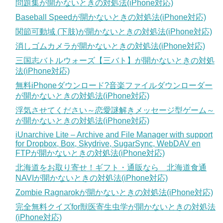
問題集が開かないときの対処法(iPhone対応)
Baseball Speedが開かないときの対処法(iPhone対応)
関節可動域 (下肢)が開かないときの対処法(iPhone対応)
消しゴムカメラが開かないときの対処法(iPhone対応)
三国志バトルウォーズ【三バト】が開かないときの対処
法(iPhone対応)
無料iPhoneダウンロード?音楽ファイルダウンローダー
が開かないときの対処法(iPhone対応)
浮気させてください～恋愛謎解きメッセージ型ゲーム～
が開かないときの対処法(iPhone対応)
iUnarchive Lite – Archive and File Manager with support
for Dropbox, Box, Skydrive, SugarSync, WebDAV en
FTPが開かないときの対処法(iPhone対応)
北海道をお取り寄せ！ギフト・通販なら 北海道食通
NAVIが開かないときの対処法(iPhone対応)
Zombie Ragnarokが開かないときの対処法(iPhone対応)
完全無料クイズfor獣医寄生虫学が開かないときの対処法
(iPhone対応)