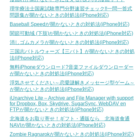
理学療法士国家試験専門分野速習チェック!!一問一答式
問題集が開かないときの対処法(iPhone対応)
Baseball Speedが開かないときの対処法(iPhone対応)
関節可動域 (下肢)が開かないときの対処法(iPhone対応)
消しゴムカメラが開かないときの対処法(iPhone対応)
三国志バトルウォーズ【三バト】が開かないときの対処
法(iPhone対応)
無料iPhoneダウンロード?音楽ファイルダウンローダー
が開かないときの対処法(iPhone対応)
浮気させてください～恋愛謎解きメッセージ型ゲーム～
が開かないときの対処法(iPhone対応)
iUnarchive Lite – Archive and File Manager with support
for Dropbox, Box, Skydrive, SugarSync, WebDAV en
FTPが開かないときの対処法(iPhone対応)
北海道をお取り寄せ！ギフト・通販なら 北海道食通
NAVIが開かないときの対処法(iPhone対応)
Zombie Ragnarokが開かないときの対処法(iPhone対応)