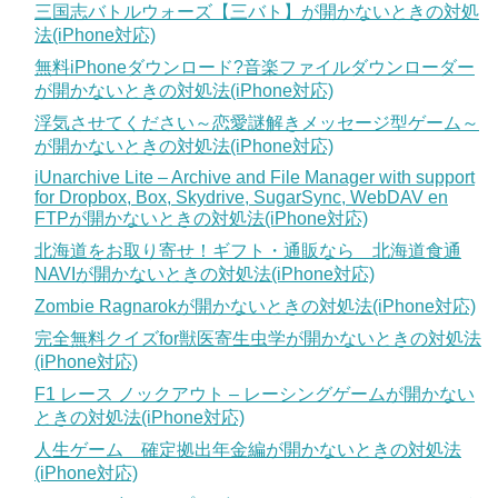
三国志バトルウォーズ【三バト】が開かないときの対処
法(iPhone対応)
無料iPhoneダウンロード?音楽ファイルダウンローダー
が開かないときの対処法(iPhone対応)
浮気させてください～恋愛謎解きメッセージ型ゲーム～
が開かないときの対処法(iPhone対応)
iUnarchive Lite – Archive and File Manager with support
for Dropbox, Box, Skydrive, SugarSync, WebDAV en
FTPが開かないときの対処法(iPhone対応)
北海道をお取り寄せ！ギフト・通販なら 北海道食通
NAVIが開かないときの対処法(iPhone対応)
Zombie Ragnarokが開かないときの対処法(iPhone対応)
完全無料クイズfor獣医寄生虫学が開かないときの対処法
(iPhone対応)
F1 レース ノックアウト – レーシングゲームが開かない
ときの対処法(iPhone対応)
人生ゲーム 確定拠出年金編が開かないときの対処法
(iPhone対応)