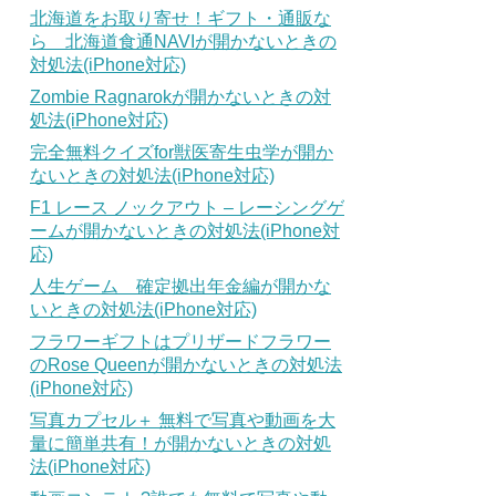
北海道をお取り寄せ！ギフト・通販な
ら 北海道食通NAVIが開かないときの
対処法(iPhone対応)
Zombie Ragnarokが開かないときの対
処法(iPhone対応)
完全無料クイズfor獣医寄生虫学が開か
ないときの対処法(iPhone対応)
F1 レース ノックアウト – レーシングゲ
ームが開かないときの対処法(iPhone対
応)
人生ゲーム 確定拠出年金編が開かな
いときの対処法(iPhone対応)
フラワーギフトはプリザードフラワー
のRose Queenが開かないときの対処法
(iPhone対応)
写真カプセル＋ 無料で写真や動画を大
量に簡単共有！が開かないときの対処
法(iPhone対応)