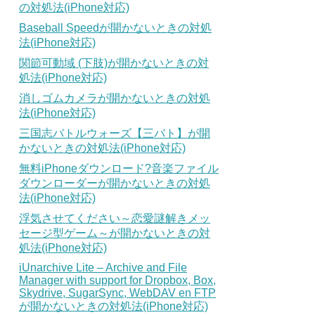
の対処法(iPhone対応)
Baseball Speedが開かないときの対処
法(iPhone対応)
関節可動域 (下肢)が開かないときの対
処法(iPhone対応)
消しゴムカメラが開かないときの対処
法(iPhone対応)
三国志バトルウォーズ【三バト】が開
かないときの対処法(iPhone対応)
無料iPhoneダウンロード?音楽ファイル
ダウンローダーが開かないときの対処
法(iPhone対応)
浮気させてください～恋愛謎解きメッ
セージ型ゲーム～が開かないときの対
処法(iPhone対応)
iUnarchive Lite – Archive and File
Manager with support for Dropbox, Box,
Skydrive, SugarSync, WebDAV en FTP
が開かないときの対処法(iPhone対応)