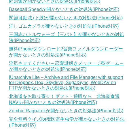
問題集が開かないときの対処法(iPhone対応)
Baseball Speedが開かないときの対処法(iPhone対応)
関節可動域 (下肢)が開かないときの対処法(iPhone対応)
消しゴムカメラが開かないときの対処法(iPhone対応)
三国志バトルウォーズ【三バト】が開かないときの対処
法(iPhone対応)
無料iPhoneダウンロード?音楽ファイルダウンローダー
が開かないときの対処法(iPhone対応)
浮気させてください～恋愛謎解きメッセージ型ゲーム～
が開かないときの対処法(iPhone対応)
iUnarchive Lite – Archive and File Manager with support
for Dropbox, Box, Skydrive, SugarSync, WebDAV en
FTPが開かないときの対処法(iPhone対応)
北海道をお取り寄せ！ギフト・通販なら 北海道食通
NAVIが開かないときの対処法(iPhone対応)
Zombie Ragnarokが開かないときの対処法(iPhone対応)
完全無料クイズfor獣医寄生虫学が開かないときの対処法
(iPhone対応)