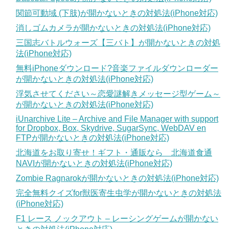
関節可動域 (下肢)が開かないときの対処法(iPhone対応)
消しゴムカメラが開かないときの対処法(iPhone対応)
三国志バトルウォーズ【三バト】が開かないときの対処
法(iPhone対応)
無料iPhoneダウンロード?音楽ファイルダウンローダー
が開かないときの対処法(iPhone対応)
浮気させてください～恋愛謎解きメッセージ型ゲーム～
が開かないときの対処法(iPhone対応)
iUnarchive Lite – Archive and File Manager with support
for Dropbox, Box, Skydrive, SugarSync, WebDAV en
FTPが開かないときの対処法(iPhone対応)
北海道をお取り寄せ！ギフト・通販なら 北海道食通
NAVIが開かないときの対処法(iPhone対応)
Zombie Ragnarokが開かないときの対処法(iPhone対応)
完全無料クイズfor獣医寄生虫学が開かないときの対処法
(iPhone対応)
F1 レース ノックアウト – レーシングゲームが開かない