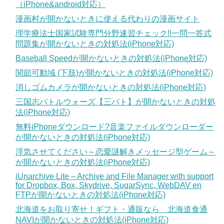
（iPhone&android対応）
漫画村が開かないときに使える代わりの漫画サイト
理学療法士国家試験専門分野速習チェック!!一問一答式
問題集が開かないときの対処法(iPhone対応)
Baseball Speedが開かないときの対処法(iPhone対応)
関節可動域 (下肢)が開かないときの対処法(iPhone対応)
消しゴムカメラが開かないときの対処法(iPhone対応)
三国志バトルウォーズ【三バト】が開かないときの対処
法(iPhone対応)
無料iPhoneダウンロード?音楽ファイルダウンローダー
が開かないときの対処法(iPhone対応)
浮気させてください～恋愛謎解きメッセージ型ゲーム～
が開かないときの対処法(iPhone対応)
iUnarchive Lite – Archive and File Manager with support
for Dropbox, Box, Skydrive, SugarSync, WebDAV en
FTPが開かないときの対処法(iPhone対応)
北海道をお取り寄せ！ギフト・通販なら 北海道食通
NAVIが開かないときの対処法(iPhone対応)