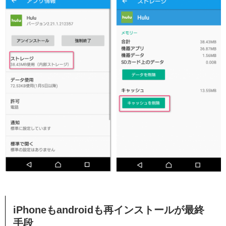
iPhoneもandroidも再インストールが最終
手段