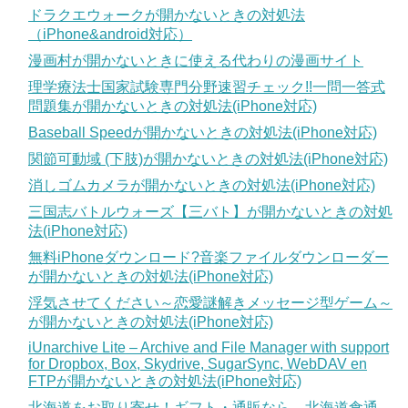
ドラクエウォークが開かないときの対処法
（iPhone&android対応）
漫画村が開かないときに使える代わりの漫画サイト
理学療法士国家試験専門分野速習チェック!!一問一答式
問題集が開かないときの対処法(iPhone対応)
Baseball Speedが開かないときの対処法(iPhone対応)
関節可動域 (下肢)が開かないときの対処法(iPhone対応)
消しゴムカメラが開かないときの対処法(iPhone対応)
三国志バトルウォーズ【三バト】が開かないときの対処
法(iPhone対応)
無料iPhoneダウンロード?音楽ファイルダウンローダー
が開かないときの対処法(iPhone対応)
浮気させてください～恋愛謎解きメッセージ型ゲーム～
が開かないときの対処法(iPhone対応)
iUnarchive Lite – Archive and File Manager with support
for Dropbox, Box, Skydrive, SugarSync, WebDAV en
FTPが開かないときの対処法(iPhone対応)
北海道をお取り寄せ！ギフト・通販なら 北海道食通