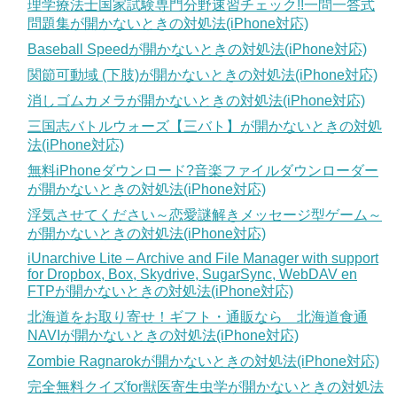
理学療法士国家試験専門分野速習チェック!!一問一答式
問題集が開かないときの対処法(iPhone対応)
Baseball Speedが開かないときの対処法(iPhone対応)
関節可動域 (下肢)が開かないときの対処法(iPhone対応)
消しゴムカメラが開かないときの対処法(iPhone対応)
三国志バトルウォーズ【三バト】が開かないときの対処
法(iPhone対応)
無料iPhoneダウンロード?音楽ファイルダウンローダー
が開かないときの対処法(iPhone対応)
浮気させてください～恋愛謎解きメッセージ型ゲーム～
が開かないときの対処法(iPhone対応)
iUnarchive Lite – Archive and File Manager with support
for Dropbox, Box, Skydrive, SugarSync, WebDAV en
FTPが開かないときの対処法(iPhone対応)
北海道をお取り寄せ！ギフト・通販なら 北海道食通
NAVIが開かないときの対処法(iPhone対応)
Zombie Ragnarokが開かないときの対処法(iPhone対応)
完全無料クイズfor獣医寄生虫学が開かないときの対処法