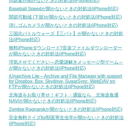
問題集が開かないときの対処法(iPhone対応)
Baseball Speedが開かないときの対処法(iPhone対応)
関節可動域 (下肢)が開かないときの対処法(iPhone対応)
消しゴムカメラが開かないときの対処法(iPhone対応)
三国志バトルウォーズ【三バト】が開かないときの対処
法(iPhone対応)
無料iPhoneダウンロード?音楽ファイルダウンローダー
が開かないときの対処法(iPhone対応)
浮気させてください～恋愛謎解きメッセージ型ゲーム～
が開かないときの対処法(iPhone対応)
iUnarchive Lite – Archive and File Manager with support
for Dropbox, Box, Skydrive, SugarSync, WebDAV en
FTPが開かないときの対処法(iPhone対応)
北海道をお取り寄せ！ギフト・通販なら 北海道食通
NAVIが開かないときの対処法(iPhone対応)
Zombie Ragnarokが開かないときの対処法(iPhone対応)
完全無料クイズfor獣医寄生虫学が開かないときの対処法
(iPhone対応)