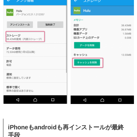
iPhoneもandroidも再インストールが最終
手段