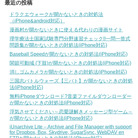
最近の投稿
ドラクエウォークが開かないときの対処法
（iPhone&android対応）
漫画村が開かないときに使える代わりの漫画サイト
理学療法士国家試験専門分野速習チェック!!一問一答式
問題集が開かないときの対処法(iPhone対応)
Baseball Speedが開かないときの対処法(iPhone対応)
関節可動域 (下肢)が開かないときの対処法(iPhone対応)
消しゴムカメラが開かないときの対処法(iPhone対応)
三国志バトルウォーズ【三バト】が開かないときの対処
法(iPhone対応)
無料iPhoneダウンロード?音楽ファイルダウンローダー
が開かないときの対処法(iPhone対応)
浮気させてください～恋愛謎解きメッセージ型ゲーム～
が開かないときの対処法(iPhone対応)
iUnarchive Lite – Archive and File Manager with support
for Dropbox, Box, Skydrive, SugarSync, WebDAV en