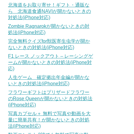
北海道をお取り寄せ！ギフト・通販な
ら 北海道食通NAVIが開かないときの
対処法(iPhone対応)
Zombie Ragnarokが開かないときの対
処法(iPhone対応)
完全無料クイズfor獣医寄生虫学が開か
ないときの対処法(iPhone対応)
F1 レース ノックアウト – レーシングゲ
ームが開かないときの対処法(iPhone対
応)
人生ゲーム 確定拠出年金編が開かな
いときの対処法(iPhone対応)
フラワーギフトはプリザードフラワー
のRose Queenが開かないときの対処法
(iPhone対応)
写真カプセル＋ 無料で写真や動画を大
量に簡単共有！が開かないときの対処
法(iPhone対応)