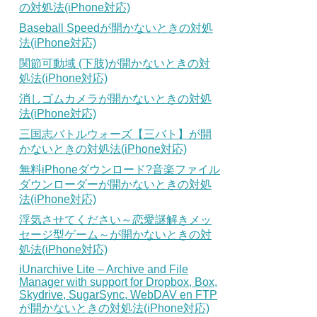
の対処法(iPhone対応)
Baseball Speedが開かないときの対処
法(iPhone対応)
関節可動域 (下肢)が開かないときの対
処法(iPhone対応)
消しゴムカメラが開かないときの対処
法(iPhone対応)
三国志バトルウォーズ【三バト】が開
かないときの対処法(iPhone対応)
無料iPhoneダウンロード?音楽ファイル
ダウンローダーが開かないときの対処
法(iPhone対応)
浮気させてください～恋愛謎解きメッ
セージ型ゲーム～が開かないときの対
処法(iPhone対応)
iUnarchive Lite – Archive and File
Manager with support for Dropbox, Box,
Skydrive, SugarSync, WebDAV en FTP
が開かないときの対処法(iPhone対応)