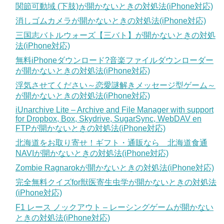
関節可動域 (下肢)が開かないときの対処法(iPhone対応)
消しゴムカメラが開かないときの対処法(iPhone対応)
三国志バトルウォーズ【三バト】が開かないときの対処
法(iPhone対応)
無料iPhoneダウンロード?音楽ファイルダウンローダー
が開かないときの対処法(iPhone対応)
浮気させてください～恋愛謎解きメッセージ型ゲーム～
が開かないときの対処法(iPhone対応)
iUnarchive Lite – Archive and File Manager with support
for Dropbox, Box, Skydrive, SugarSync, WebDAV en
FTPが開かないときの対処法(iPhone対応)
北海道をお取り寄せ！ギフト・通販なら 北海道食通
NAVIが開かないときの対処法(iPhone対応)
Zombie Ragnarokが開かないときの対処法(iPhone対応)
完全無料クイズfor獣医寄生虫学が開かないときの対処法
(iPhone対応)
F1 レース ノックアウト – レーシングゲームが開かない
ときの対処法(iPhone対応)