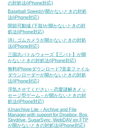
の対処法(iPhone対応)
Baseball Speedが開かないときの対処
法(iPhone対応)
関節可動域 (下肢)が開かないときの対
処法(iPhone対応)
消しゴムカメラが開かないときの対処
法(iPhone対応)
三国志バトルウォーズ【三バト】が開
かないときの対処法(iPhone対応)
無料iPhoneダウンロード?音楽ファイル
ダウンローダーが開かないときの対処
法(iPhone対応)
浮気させてください～恋愛謎解きメッ
セージ型ゲーム～が開かないときの対
処法(iPhone対応)
iUnarchive Lite – Archive and File
Manager with support for Dropbox, Box,
Skydrive, SugarSync, WebDAV en FTP
が開かないときの対処法(iPhone対応)