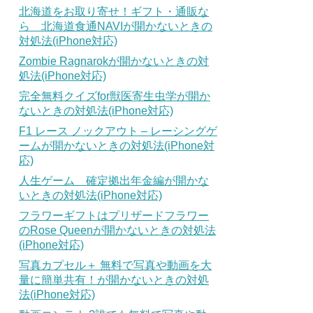
北海道をお取り寄せ！ギフト・通販な
ら 北海道食通NAVIが開かないときの
対処法(iPhone対応)
Zombie Ragnarokが開かないときの対
処法(iPhone対応)
完全無料クイズfor獣医寄生虫学が開か
ないときの対処法(iPhone対応)
F1 レース ノックアウト – レーシングゲ
ームが開かないときの対処法(iPhone対
応)
人生ゲーム 確定拠出年金編が開かな
いときの対処法(iPhone対応)
フラワーギフトはプリザードフラワー
のRose Queenが開かないときの対処法
(iPhone対応)
写真カプセル＋ 無料で写真や動画を大
量に簡単共有！が開かないときの対処
法(iPhone対応)