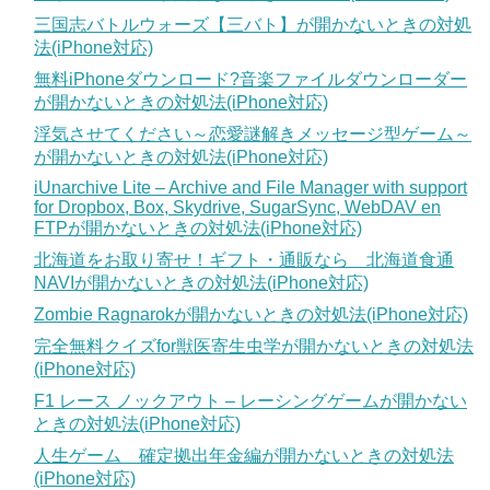
三国志バトルウォーズ【三バト】が開かないときの対処
法(iPhone対応)
無料iPhoneダウンロード?音楽ファイルダウンローダー
が開かないときの対処法(iPhone対応)
浮気させてください～恋愛謎解きメッセージ型ゲーム～
が開かないときの対処法(iPhone対応)
iUnarchive Lite – Archive and File Manager with support
for Dropbox, Box, Skydrive, SugarSync, WebDAV en
FTPが開かないときの対処法(iPhone対応)
北海道をお取り寄せ！ギフト・通販なら 北海道食通
NAVIが開かないときの対処法(iPhone対応)
Zombie Ragnarokが開かないときの対処法(iPhone対応)
完全無料クイズfor獣医寄生虫学が開かないときの対処法
(iPhone対応)
F1 レース ノックアウト – レーシングゲームが開かない
ときの対処法(iPhone対応)
人生ゲーム 確定拠出年金編が開かないときの対処法
(iPhone対応)