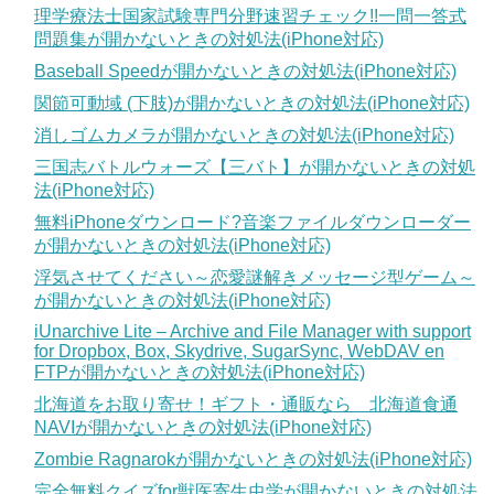
理学療法士国家試験専門分野速習チェック!!一問一答式
問題集が開かないときの対処法(iPhone対応)
Baseball Speedが開かないときの対処法(iPhone対応)
関節可動域 (下肢)が開かないときの対処法(iPhone対応)
消しゴムカメラが開かないときの対処法(iPhone対応)
三国志バトルウォーズ【三バト】が開かないときの対処
法(iPhone対応)
無料iPhoneダウンロード?音楽ファイルダウンローダー
が開かないときの対処法(iPhone対応)
浮気させてください～恋愛謎解きメッセージ型ゲーム～
が開かないときの対処法(iPhone対応)
iUnarchive Lite – Archive and File Manager with support
for Dropbox, Box, Skydrive, SugarSync, WebDAV en
FTPが開かないときの対処法(iPhone対応)
北海道をお取り寄せ！ギフト・通販なら 北海道食通
NAVIが開かないときの対処法(iPhone対応)
Zombie Ragnarokが開かないときの対処法(iPhone対応)
完全無料クイズfor獣医寄生虫学が開かないときの対処法