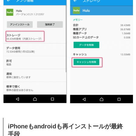
iPhoneもandroidも再インストールが最終
手段