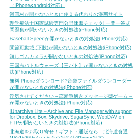
（iPhone&android対応）
漫画村が開かないときに使える代わりの漫画サイト
理学療法士国家試験専門分野速習チェック!!一問一答式
問題集が開かないときの対処法(iPhone対応)
Baseball Speedが開かないときの対処法(iPhone対応)
関節可動域 (下肢)が開かないときの対処法(iPhone対応)
消しゴムカメラが開かないときの対処法(iPhone対応)
三国志バトルウォーズ【三バト】が開かないときの対処
法(iPhone対応)
無料iPhoneダウンロード?音楽ファイルダウンローダー
が開かないときの対処法(iPhone対応)
浮気させてください～恋愛謎解きメッセージ型ゲーム～
が開かないときの対処法(iPhone対応)
iUnarchive Lite – Archive and File Manager with support
for Dropbox, Box, Skydrive, SugarSync, WebDAV en
FTPが開かないときの対処法(iPhone対応)
北海道をお取り寄せ！ギフト・通販なら 北海道食通