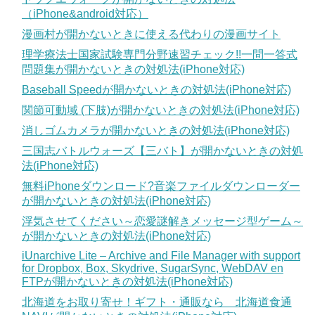
（iPhone&android対応）
漫画村が開かないときに使える代わりの漫画サイト
理学療法士国家試験専門分野速習チェック!!一問一答式
問題集が開かないときの対処法(iPhone対応)
Baseball Speedが開かないときの対処法(iPhone対応)
関節可動域 (下肢)が開かないときの対処法(iPhone対応)
消しゴムカメラが開かないときの対処法(iPhone対応)
三国志バトルウォーズ【三バト】が開かないときの対処
法(iPhone対応)
無料iPhoneダウンロード?音楽ファイルダウンローダー
が開かないときの対処法(iPhone対応)
浮気させてください～恋愛謎解きメッセージ型ゲーム～
が開かないときの対処法(iPhone対応)
iUnarchive Lite – Archive and File Manager with support
for Dropbox, Box, Skydrive, SugarSync, WebDAV en
FTPが開かないときの対処法(iPhone対応)
北海道をお取り寄せ！ギフト・通販なら 北海道食通