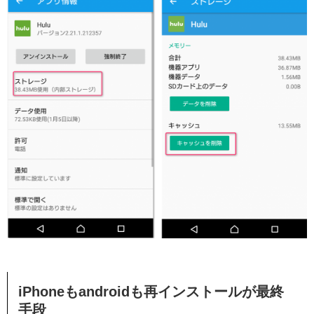
iPhoneもandroidも再インストールが最終
手段