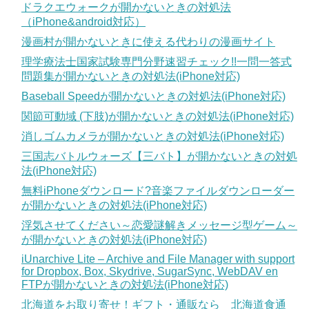
ドラクエウォークが開かないときの対処法
（iPhone&android対応）
漫画村が開かないときに使える代わりの漫画サイト
理学療法士国家試験専門分野速習チェック!!一問一答式
問題集が開かないときの対処法(iPhone対応)
Baseball Speedが開かないときの対処法(iPhone対応)
関節可動域 (下肢)が開かないときの対処法(iPhone対応)
消しゴムカメラが開かないときの対処法(iPhone対応)
三国志バトルウォーズ【三バト】が開かないときの対処
法(iPhone対応)
無料iPhoneダウンロード?音楽ファイルダウンローダー
が開かないときの対処法(iPhone対応)
浮気させてください～恋愛謎解きメッセージ型ゲーム～
が開かないときの対処法(iPhone対応)
iUnarchive Lite – Archive and File Manager with support
for Dropbox, Box, Skydrive, SugarSync, WebDAV en
FTPが開かないときの対処法(iPhone対応)
北海道をお取り寄せ！ギフト・通販なら 北海道食通