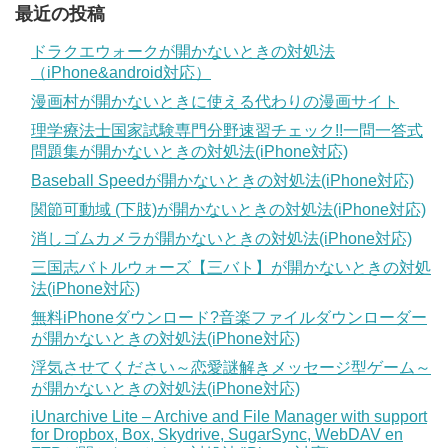
最近の投稿
ドラクエウォークが開かないときの対処法
（iPhone&android対応）
漫画村が開かないときに使える代わりの漫画サイト
理学療法士国家試験専門分野速習チェック!!一問一答式
問題集が開かないときの対処法(iPhone対応)
Baseball Speedが開かないときの対処法(iPhone対応)
関節可動域 (下肢)が開かないときの対処法(iPhone対応)
消しゴムカメラが開かないときの対処法(iPhone対応)
三国志バトルウォーズ【三バト】が開かないときの対処
法(iPhone対応)
無料iPhoneダウンロード?音楽ファイルダウンローダー
が開かないときの対処法(iPhone対応)
浮気させてください～恋愛謎解きメッセージ型ゲーム～
が開かないときの対処法(iPhone対応)
iUnarchive Lite – Archive and File Manager with support
for Dropbox, Box, Skydrive, SugarSync, WebDAV en