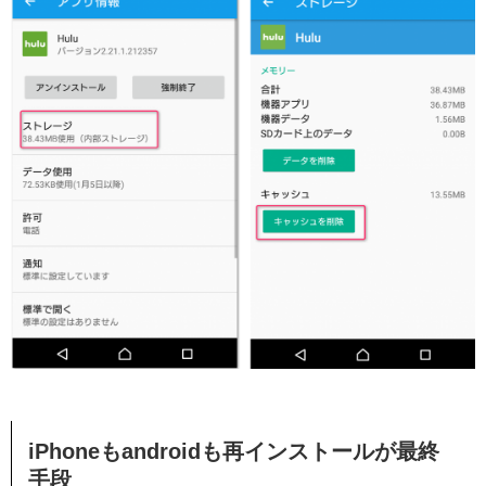
iPhoneもandroidも再インストールが最終
手段