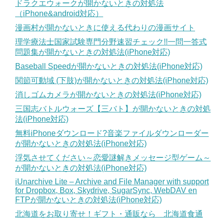
ドラクエウォークが開かないときの対処法
（iPhone&android対応）
漫画村が開かないときに使える代わりの漫画サイト
理学療法士国家試験専門分野速習チェック!!一問一答式
問題集が開かないときの対処法(iPhone対応)
Baseball Speedが開かないときの対処法(iPhone対応)
関節可動域 (下肢)が開かないときの対処法(iPhone対応)
消しゴムカメラが開かないときの対処法(iPhone対応)
三国志バトルウォーズ【三バト】が開かないときの対処
法(iPhone対応)
無料iPhoneダウンロード?音楽ファイルダウンローダー
が開かないときの対処法(iPhone対応)
浮気させてください～恋愛謎解きメッセージ型ゲーム～
が開かないときの対処法(iPhone対応)
iUnarchive Lite – Archive and File Manager with support
for Dropbox, Box, Skydrive, SugarSync, WebDAV en
FTPが開かないときの対処法(iPhone対応)
北海道をお取り寄せ！ギフト・通販なら 北海道食通