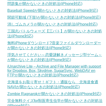
問題集が開かないときの対処法(iPhone対応)
Baseball Speedが開かないときの対処法(iPhone対応)
関節可動域 (下肢)が開かないときの対処法(iPhone対応)
消しゴムカメラが開かないときの対処法(iPhone対応)
三国志バトルウォーズ【三バト】が開かないときの対処
法(iPhone対応)
無料iPhoneダウンロード?音楽ファイルダウンローダー
が開かないときの対処法(iPhone対応)
浮気させてください～恋愛謎解きメッセージ型ゲーム～
が開かないときの対処法(iPhone対応)
iUnarchive Lite – Archive and File Manager with support
for Dropbox, Box, Skydrive, SugarSync, WebDAV en
FTPが開かないときの対処法(iPhone対応)
北海道をお取り寄せ！ギフト・通販なら 北海道食通
NAVIが開かないときの対処法(iPhone対応)
Zombie Ragnarokが開かないときの対処法(iPhone対応)
完全無料クイズfor獣医寄生虫学が開かないときの対処法
(iPhone対応)