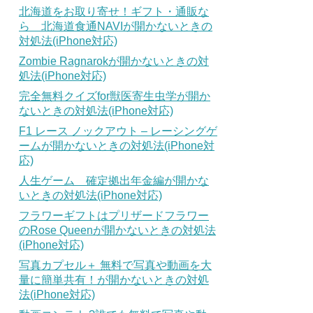
北海道をお取り寄せ！ギフト・通販な
ら 北海道食通NAVIが開かないときの
対処法(iPhone対応)
Zombie Ragnarokが開かないときの対
処法(iPhone対応)
完全無料クイズfor獣医寄生虫学が開か
ないときの対処法(iPhone対応)
F1 レース ノックアウト – レーシングゲ
ームが開かないときの対処法(iPhone対
応)
人生ゲーム 確定拠出年金編が開かな
いときの対処法(iPhone対応)
フラワーギフトはプリザードフラワー
のRose Queenが開かないときの対処法
(iPhone対応)
写真カプセル＋ 無料で写真や動画を大
量に簡単共有！が開かないときの対処
法(iPhone対応)