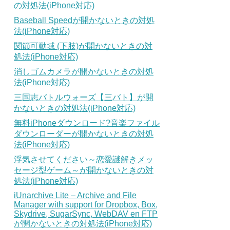
の対処法(iPhone対応)
Baseball Speedが開かないときの対処
法(iPhone対応)
関節可動域 (下肢)が開かないときの対
処法(iPhone対応)
消しゴムカメラが開かないときの対処
法(iPhone対応)
三国志バトルウォーズ【三バト】が開
かないときの対処法(iPhone対応)
無料iPhoneダウンロード?音楽ファイル
ダウンローダーが開かないときの対処
法(iPhone対応)
浮気させてください～恋愛謎解きメッ
セージ型ゲーム～が開かないときの対
処法(iPhone対応)
iUnarchive Lite – Archive and File
Manager with support for Dropbox, Box,
Skydrive, SugarSync, WebDAV en FTP
が開かないときの対処法(iPhone対応)