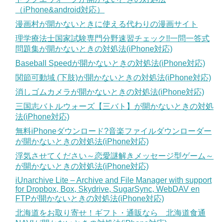
（iPhone&android対応）
漫画村が開かないときに使える代わりの漫画サイト
理学療法士国家試験専門分野速習チェック!!一問一答式
問題集が開かないときの対処法(iPhone対応)
Baseball Speedが開かないときの対処法(iPhone対応)
関節可動域 (下肢)が開かないときの対処法(iPhone対応)
消しゴムカメラが開かないときの対処法(iPhone対応)
三国志バトルウォーズ【三バト】が開かないときの対処
法(iPhone対応)
無料iPhoneダウンロード?音楽ファイルダウンローダー
が開かないときの対処法(iPhone対応)
浮気させてください～恋愛謎解きメッセージ型ゲーム～
が開かないときの対処法(iPhone対応)
iUnarchive Lite – Archive and File Manager with support
for Dropbox, Box, Skydrive, SugarSync, WebDAV en
FTPが開かないときの対処法(iPhone対応)
北海道をお取り寄せ！ギフト・通販なら 北海道食通