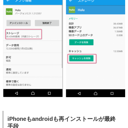
iPhoneもandroidも再インストールが最終
手段