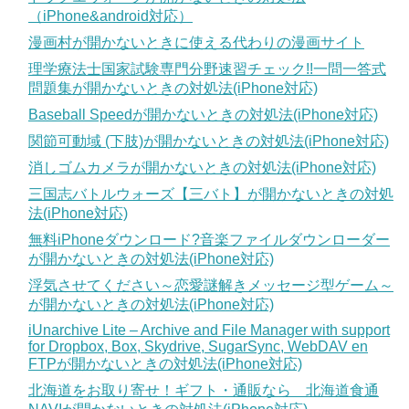
（iPhone&android対応）
漫画村が開かないときに使える代わりの漫画サイト
理学療法士国家試験専門分野速習チェック!!一問一答式
問題集が開かないときの対処法(iPhone対応)
Baseball Speedが開かないときの対処法(iPhone対応)
関節可動域 (下肢)が開かないときの対処法(iPhone対応)
消しゴムカメラが開かないときの対処法(iPhone対応)
三国志バトルウォーズ【三バト】が開かないときの対処
法(iPhone対応)
無料iPhoneダウンロード?音楽ファイルダウンローダー
が開かないときの対処法(iPhone対応)
浮気させてください～恋愛謎解きメッセージ型ゲーム～
が開かないときの対処法(iPhone対応)
iUnarchive Lite – Archive and File Manager with support
for Dropbox, Box, Skydrive, SugarSync, WebDAV en
FTPが開かないときの対処法(iPhone対応)
北海道をお取り寄せ！ギフト・通販なら 北海道食通