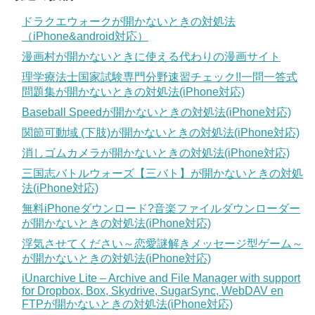
ドラクエウォークが開かないときの対処法
（iPhone&android対応）
漫画村が開かないときに使える代わりの漫画サイト
理学療法士国家試験専門分野速習チェック!!一問一答式
問題集が開かないときの対処法(iPhone対応)
Baseball Speedが開かないときの対処法(iPhone対応)
関節可動域 (下肢)が開かないときの対処法(iPhone対応)
消しゴムカメラが開かないときの対処法(iPhone対応)
三国志バトルウォーズ【三バト】が開かないときの対処
法(iPhone対応)
無料iPhoneダウンロード?音楽ファイルダウンローダー
が開かないときの対処法(iPhone対応)
浮気させてください～恋愛謎解きメッセージ型ゲーム～
が開かないときの対処法(iPhone対応)
iUnarchive Lite – Archive and File Manager with support
for Dropbox, Box, Skydrive, SugarSync, WebDAV en
FTPが開かないときの対処法(iPhone対応)