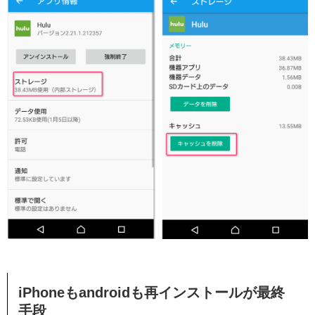
iPhoneもandroidも再インストールが最終
手段